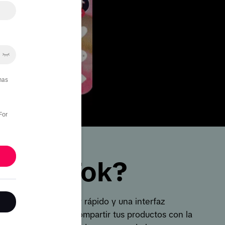
mas
For
ué TikTok?
iguración sencillo y rápido y una interfaz 
anager te permitirá compartir tus productos con la 