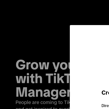
Grow your busi
with TikTok Ads
Manager
Cr
People are coming to TikTok to discover n
Dire