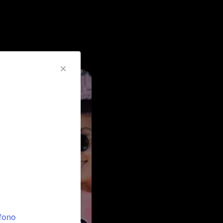
éfono