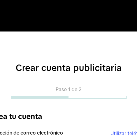
Crear cuenta publicitaria
ness 
Paso 1 de 2
 
ea tu cuenta
ew products 
cción de correo electrónico
Utilizar tel