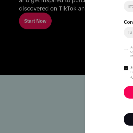
and get inspired to purchase them. Get yo
discovered on TikTok and maximize your o
Start Now
Con
A
q
r
S
B
a