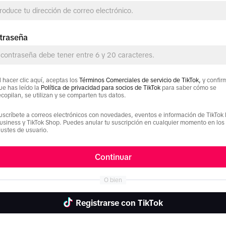
ur business 
nline sales.
traseña
l hacer clic aquí, aceptas los
Términos Comerciales de servicio de TikTok,
y confir
ue has leído la
Política de privacidad para socios de TikTok
para saber cómo se
ecopilan, se utilizan y se comparten tus datos.
uscríbete a correos electrónicos con novedades, eventos e información de TikTok 
usiness y TikTok Shop. Puedes anular tu suscripción en cualquier momento en los
justes de usuario.
Continuar
¿Por q
O bien
Con un proceso de conf
Registrarse con TikTok
familiar, TikTok Ads M